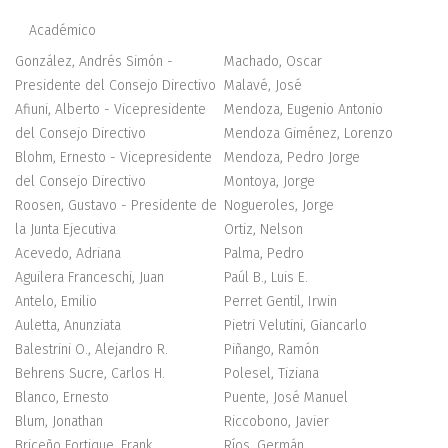
Académico
González, Andrés Simón -
Machado, Oscar
Presidente del Consejo Directivo
Malavé, José
Afiuni, Alberto - Vicepresidente
Mendoza, Eugenio Antonio
del Consejo Directivo
Mendoza Giménez, Lorenzo
Blohm, Ernesto - Vicepresidente
Mendoza, Pedro Jorge
del Consejo Directivo
Montoya, Jorge
Roosen, Gustavo - Presidente de
Nogueroles, Jorge
la Junta Ejecutiva
Ortiz, Nelson
Acevedo, Adriana
Palma, Pedro
Aguilera Franceschi, Juan
Paúl B., Luis E.
Antelo, Emilio
Perret Gentil, Irwin
Auletta, Anunziata
Pietri Velutini, Giancarlo
Balestrini O., Alejandro R.
Piñango, Ramón
Behrens Sucre, Carlos H.
Polesel, Tiziana
Blanco, Ernesto
Puente, José Manuel
Blum, Jonathan
Riccobono, Javier
Briceño Fortique, Frank
Ríos, Germán