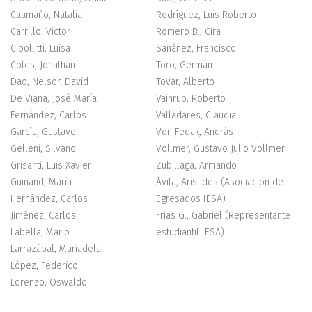
Caamaño, Natalia
Rodríguez, Luis Roberto
Carrillo, Victor
Romero B., Cira
Cipollitti, Luisa
Sanánez, Francisco
Coles, Jonathan
Toro, Germán
Dao, Nelson David
Tovar, Alberto
De Viana, José María
Vainrub, Roberto
Fernández, Carlos
Valladares, Claudia
García, Gustavo
Von Fedak, András
Gelleni, Silvano
Vollmer, Gustavo Julio Vollmer
Grisanti, Luis Xavier
Zubillaga, Armando
Guinand, María
Ávila, Arístides (Asociación de
Hernández, Carlos
Egresados IESA)
Jiménez, Carlos
Frias G., Gabriel (Representante
Labella, Mario
estudiantil IESA)
Larrazábal, Mariadela
López, Federico
Lorenzo, Oswaldo