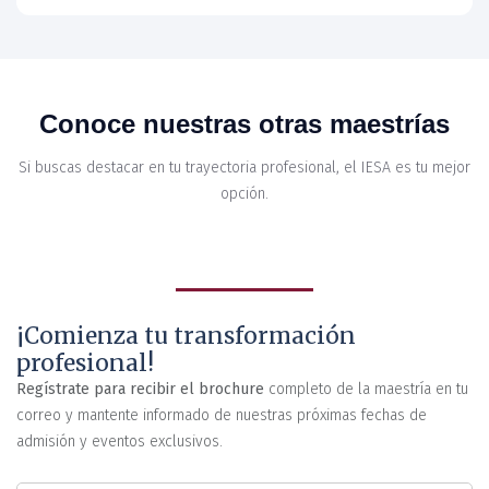
Especialización
Maestría
en
Conoce nuestras otras maestrías
Maestría
Maestría
en
Gerencia
en
en
Gerencia
de
Si buscas destacar en tu trayectoria profesional, el IESA es tu mejor
Administración
Mercadeo
Pública
Operaciones
opción.
¡Comienza tu transformación
profesional!
Regístrate para recibir el brochure
completo de la maestría en tu
correo y mantente informado de nuestras próximas fechas de
admisión y eventos exclusivos.