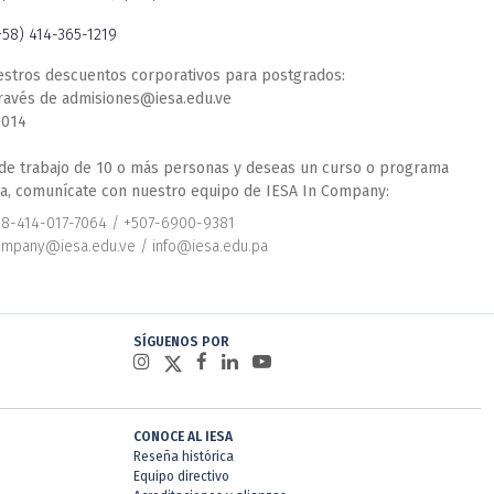
+58) 414-365-1219
estros descuentos corporativos para postgrados:
través de admisiones@iesa.edu.ve
4014
 de trabajo de 10 o más personas y deseas un curso o programa
a, comunícate con nuestro equipo de IESA In Company:
58-414-017-7064 / +507-6900-9381
ompany@iesa.edu.ve / info@iesa.edu.pa
SÍGUENOS POR
CONOCE AL IESA
Reseña histórica
Equipo directivo