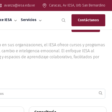
avanza@iesa.edu.ve
Caracas, Av IESA, Urb San Bernardino
ce IESA
Servicios
Contáctanos
In Company
 en sus organizaciones, el IESA ofrece cursos y programas
l cambio e inteligencia emocional. El enfoque IESA al
 espacios de aprendizaje colaborativo, facilitados por