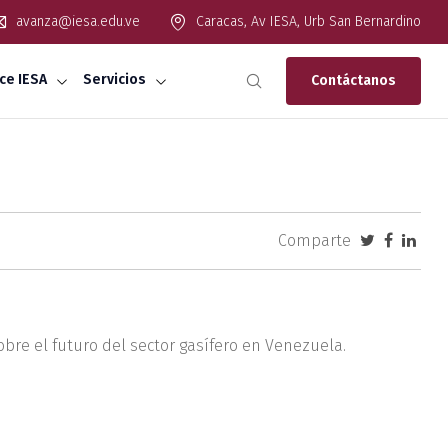
avanza@iesa.edu.ve
Caracas, Av IESA, Urb San Bernardino
ce IESA
Servicios
Contáctanos
Comparte
obre el futuro del sector gasífero en Venezuela.