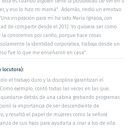
 vida es cuando alguien tiene la posibilidad de ver en ti
er, y eso lo hizo mi mamá" . Además, rindió un emotivo
na inspiración para mí ha sido María Ignacia, con
ad de compartir desde el 2012. Yo quisiera ser como
e la conocemos por cariño, porque hace cosas
 solamente la identidad corporativa, trabaja desde un
so fue lo que me enseñaron en casa" .
 locutora):
lo el trabajo duro y la disciplina garantizan el
Como ejemplo, contó todas las veces en las que,
ría quedarse detrás de una cabina grabando programas
ncionó la importancia de ser descendiente de
o, y resaltó el papel de mujeres como la señora
rianza de sus hijos para ayudarla a criar a los de ella.