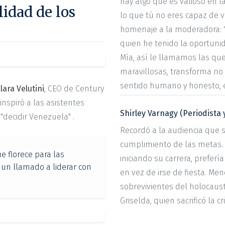
hay algo que es valioso en la
lidad de los
lo que tú no eres capaz de v
homenaje a la moderadora: "U
quien he tenido la oportunid
Mía, así le llamamos las qu
maravillosas, transforma no
sentido humano y honesto, e
lara Velutini
, CEO de Century
inspiró a las asistentes
Shirley Varnagy (Periodista y
"decidir Venezuela" .
Recordó a la audiencia que so
cumplimiento de las metas. 
ue florece para las
iniciando su carrera, prefe
o un llamado a liderar con
en vez de irse de fiesta. Me
sobrevivientes del holocaust
Griselda, quien sacrificó la c