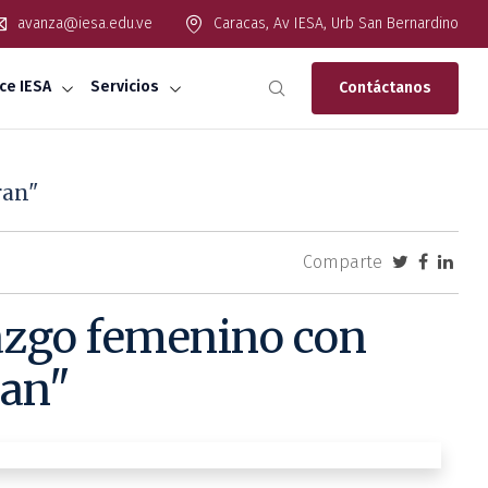
avanza@iesa.edu.ve
Caracas, Av IESA, Urb San Bernardino
ce IESA
Servicios
Contáctanos
ran"
Comparte
razgo femenino con
ran"