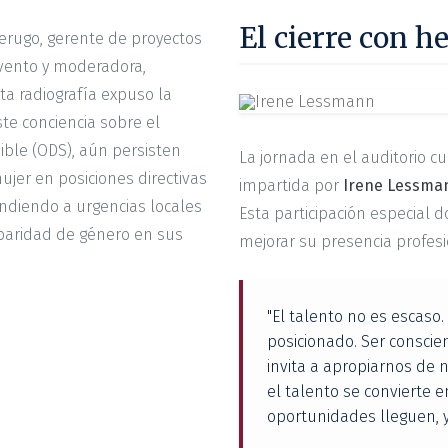
El cierre con h
erugo, gerente de proyectos
evento y moderadora,
sta radiografía expuso la
te conciencia sobre el
ible (ODS), aún persisten
La jornada en el auditorio 
ujer en posiciones directivas
impartida por
Irene Lessma
ondiendo a urgencias locales
Esta participación especial 
a paridad de género en sus
mejorar su presencia profes
"El talento no es escaso. 
posicionado. Ser conscie
invita a apropiarnos de 
el talento se convierte 
oportunidades lleguen, 