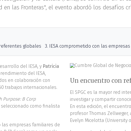
d en las Fronteras", el evento abordó los desafíos c
referentes globales
3. IESA comprometido con las empresas 
esarrollo del IESA, y
Patricia
prendimiento del IESA,
Un encuentro con ref
ados en colaboración con
0 trabajos internacionales.
El SPGC es la mayor red int
gh Purpose: B Corp
investigar y compartir conoc
e seleccionado como finalista
En esta edición, el encuentr
profesor Thomas Zellweger, a
Evelyn Micelotta (University 
o las empresas familiares de