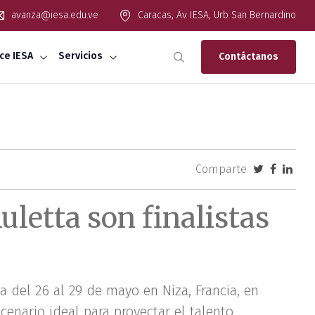
avanza@iesa.edu.ve
Caracas, Av IESA, Urb San Bernardino
ce IESA
Servicios
Contáctanos
Comparte
letta son finalistas
 del 26 al 29 de mayo en Niza, Francia, en
scenario ideal para proyectar el talento