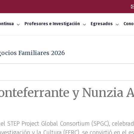
ontinua
Profesores e Investigación
Egresados
Cono
gocios Familiares 2026
onteferrante y Nunzia Au
l STEP Project Global Consortium (SPGC), celebrada
vestigación y la Cultura (FERC), se convirtió en el e