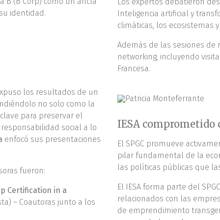
sa B (B Corp) como un ancla
Los expertos debatieron des
 su identidad.
Inteligencia artificial y tran
climáticas, los ecosistemas y
Además de las sesiones de rig
networking, incluyendo visit
Francesa.
xpuso los resultados de un
endiéndolo no solo como la
clave para preservar el
IESA comprometido c
responsabilidad social a lo
a
enfocó sus presentaciones
El SPGC promueve activamen
pilar fundamental de la eco
las políticas públicas que la
soras fueron:
El IESA forma parte del SPGC
 Certification in a
relacionados con las empresas
ta) – Coautoras junto a los
de emprendimiento transgener