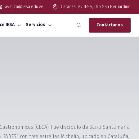
avanza@iesa.edu.ve
Caracas, Av IESA, Urb San Bernardino
ce IESA
Servicios
Contáctanos
Gastronómicos (CEGA). Fue discípulo de Santí Santamaría
 FABES”, con tres estrellas Michelin, ubicado en Cataluña,