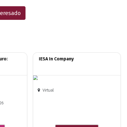
teresado
uro:
IESA In Company
Virtual
26