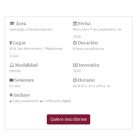
Área
Fecha
Liderazgo y transformación
Miércoles, 9 de septiembre de
2026
Lugar
Duración
IESA, San Bernardino / Plataforma
8 horas académicas
Zoom
Modalidad
Inversión
Híbrido
$200
Sesiones
Horario
En vivo
De 8:30 a. m. a 4:00 p. m.
Incluye
● Estacionamiento ● Certificado digital
Quiero inscribirme