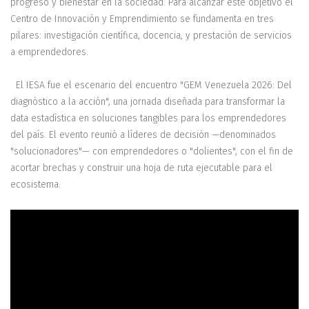
progreso y bienestar en la sociedad. Para alcanzar este objetivo el
Centro de Innovación y Emprendimiento se fundamenta en tres
pilares: investigación científica, docencia, y prestación de servicios
a emprendedores.
El IESA fue el escenario del encuentro "GEM Venezuela 2026: Del
diagnóstico a la acción", una jornada diseñada para transformar la
data estadística en soluciones tangibles para los emprendedores
del país. El evento reunió a líderes de decisión —denominados
"solucionadores"— con emprendedores o "dolientes", con el fin de
acortar brechas y construir una hoja de ruta ejecutable para el
ecosistema.